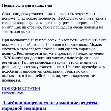
Польза соли для ваших глаз
Снять синдром усталости глаз и повысить остроту зрения
поможет следующая процедура. Необходимо смочить ткань в
соленой воде и дышать через нее утром и вечером по 10
минут. Как ни странно, такие процедуры очень полезны не
только для дыхания.
При воспалительных процессах, в частности конъюнктивите
поможет теплый раствор 15 г соли в стакане воды. Можно
смочить в этом средстве тампон или сделать марлевую
повязку. Рекомендуется держать средство на веках не менее
15-20 минут для достижения максимально эффективного
результата. Теплые ванночки из соли – это оптимальное
решение для снятия усталости с глаз. Не стоит пренебрегать
подобными народными средствами. Зачастую они
оказываются более действенными, чем лекарственные
препараты.
ПОЛЕЗНЫЕ СТАТЬИ
Навигация
Previous Post
по
Лечебная пищевая соль: домашние рецепты
записям
народной медицины