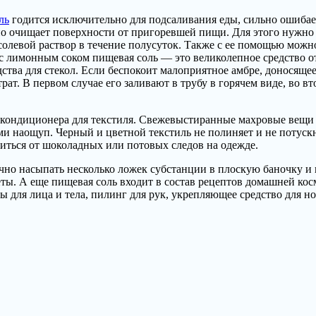
ль
годится исключительно для подсаливания еды, сильно ошибает
но очищает поверхности от пригоревшей пищи. Для этого нужно 
солевой раствор в течение полусуток. Также с ее помощью можно
с лимонным соком пищевая соль — это великолепное средство от
ства для стекол. Если беспокоит малоприятное амбре, доносящее
ат. В первом случае его заливают в трубу в горячем виде, во 
ю кондиционера для текстиля. Свежевыстиранные махровые вещи
 наощуп. Черный и цветной текстиль не полиняет и не потускне
виться от шоколадных или потовых следов на одежде.
чно насыпать несколько ложек субстанции в плоскую баночку и 
ты. А еще пищевая соль входит в состав рецептов домашней кос
 для лица и тела, пилинг для рук, укрепляющее средство для н