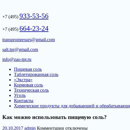
Skip
to
933-53-56
content
+7 (495)
664-23-24
+7 (495)
transpromresurs@gmail.com
salt.tpr@gmail.com
info@zao-tpr.ru
Пищевая соль
Таблетированная соль
«Экстра»
Кормовая соль
Техническая соль
Уголь
Контакты
Химические продукты для добывающей и обрабатываю
Как можно использовать пищевую соль?
к
20.10.2017
admin
Комментарии
отключены