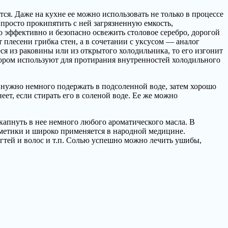
ся. Даже на кухне ее можно использовать не только в процессе
просто прокипятить с ней загрязненную емкость,
 эффективно и безопасно освежить столовое серебро, дорогой
 плесени грибка стен, а в сочетании с уксусом — аналог
ся из раковины или из открытого холодильника, то его изгонит
втором используют для протирания внутренностей холодильного
 нужно немного подержать в подсоленной воде, затем хорошо
ет, если стирать его в соленой воде. Ее же можно
капнуть в нее немного любого ароматического масла. В
метики и широко применяется в народной медицине.
огтей и волос и т.п. Солью успешно можно лечить ушибы,