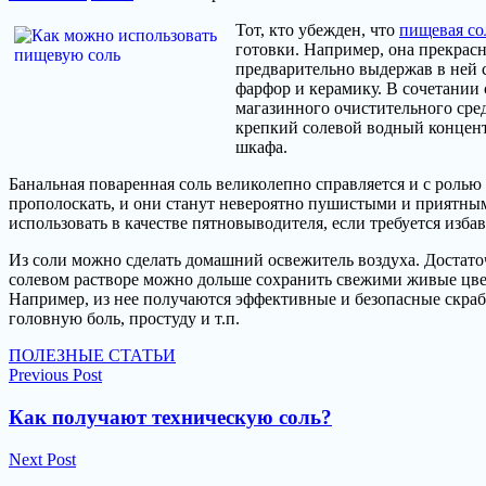
записи
Тот, кто убежден, что
пищевая со
Как
готовки. Например, она прекрас
можно
предварительно выдержав в ней 
использовать
фарфор и керамику. В сочетании 
пищевую
магазинного очистительного сред
соль?
крепкий солевой водный концентр
шкафа.
Банальная поваренная соль великолепно справляется и с роль
прополоскать, и они станут невероятно пушистыми и приятными
использовать в качестве пятновыводителя, если требуется изба
Из соли можно сделать домашний освежитель воздуха. Достато
солевом растворе можно дольше сохранить свежими живые цве
Например, из нее получаются эффективные и безопасные скрабы
головную боль, простуду и т.п.
ПОЛЕЗНЫЕ СТАТЬИ
Навигация
Previous Post
по
Как получают техническую соль?
записям
Next Post